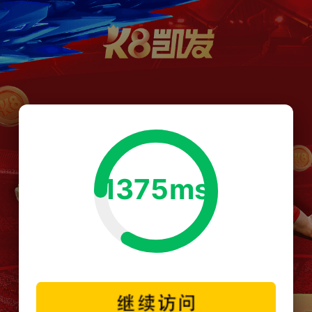
1375ms